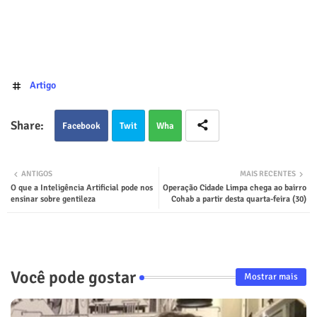
Artigo
Facebook
Twit
Wha
ter
tsap
ANTIGOS
MAIS RECENTES
O que a Inteligência Artificial pode nos
Operação Cidade Limpa chega ao bairro
p
ensinar sobre gentileza
Cohab a partir desta quarta-feira (30)
Você pode gostar
Mostrar mais