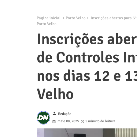
Página inicial
Porto Velho
Inscrições abertas para 3º
Porto Velho
Inscrições abe
de Controles I
nos dias 12 e 1
Velho
person
Redação
maio 08, 2025
5 minuto de leitura