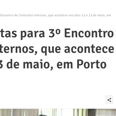
 Encontro de Controles Internos, que acontece nos dias 12 e 13 de maio, em
rtas para 3º Encontro
nternos, que acontece
3 de maio, em Porto
share