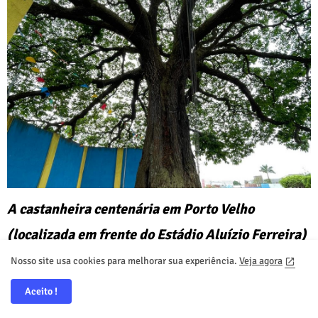
A castanheira centenária em Porto Velho
(localizada em frente do Estádio Aluízio Ferreira)
(Foto: Thyago Lorentz | Secom ALE/RO)
Nosso site usa cookies para melhorar sua experiência.
Veja agora
Aceito !
Já Levy Santana, do 6ºD, enfatiza: “É necessário