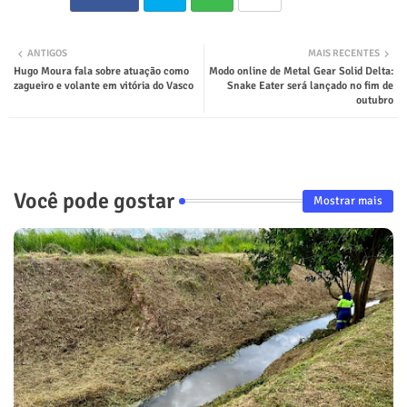
ter
tsap
ANTIGOS
MAIS RECENTES
Hugo Moura fala sobre atuação como
Modo online de Metal Gear Solid Delta:
p
zagueiro e volante em vitória do Vasco
Snake Eater será lançado no fim de
outubro
Você pode gostar
Mostrar mais