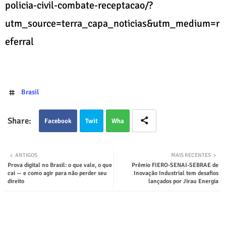
policia-civil-combate-receptacao/?
utm_source=terra_capa_noticias&utm_medium=r
eferral
Brasil
Facebook
Twit
Wha
ter
tsap
ANTIGOS
MAIS RECENTES
Prova digital no Brasil: o que vale, o que
Prêmio FIERO-SENAI-SEBRAE de
p
cai — e como agir para não perder seu
Inovação Industrial tem desafios
direito
lançados por Jirau Energia