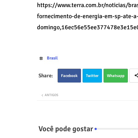
https://www.terra.com.br/noticias/bra
fornecimento-de-energia-em-sp-ate-a-
domingo,16ec56e55ee377478e3e15e0
Brasil
Facebook
Twitter
Whatsapp
ANTIGOS
Você pode gostar