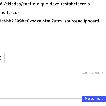
sil/cidades/enel-diz-que-deve-restabelecer-o-
noite-de-
c4bb2299hq8yodxo.html?utm_source=clipboard
MAIS RECENTES
Mostrar mais