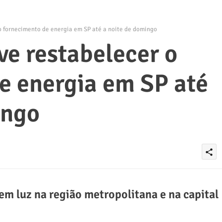
o fornecimento de energia em SP até a noite de domingo
ve restabelecer o
e energia em SP até
ingo
share
em luz na região metropolitana e na capital