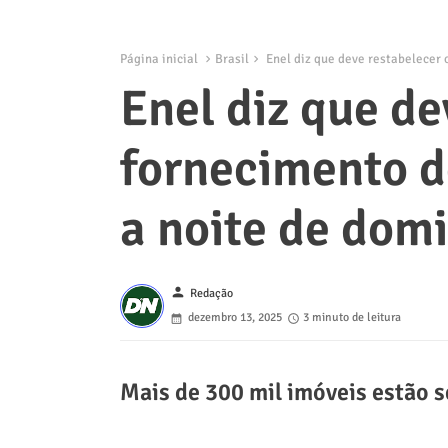
Página inicial
Brasil
Enel diz que deve restabelecer 
Enel diz que de
fornecimento d
a noite de dom
person
Redação
dezembro 13, 2025
3 minuto de leitura
Mais de 300 mil imóveis estão s