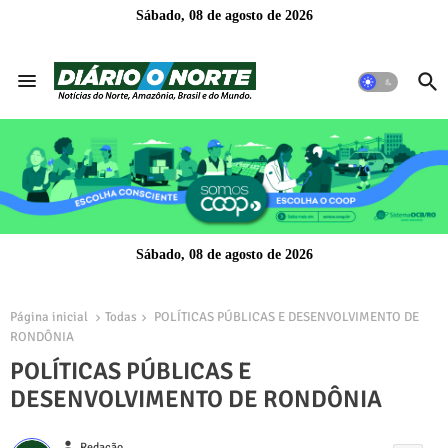
Sábado, 08 de agosto de 2026
Sábado, 08 de agosto de 2026
Página inicial
Todas
POLÍTICAS PÚBLICAS E DESENVOLVIMENTO DE
RONDÔNIA
POLÍTICAS PÚBLICAS E
DESENVOLVIMENTO DE RONDÔNIA
person
Redação