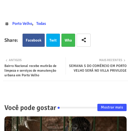
Porto Velho
Todas
Facebook
Twit
Wha
ter
tsap
ANTIGOS
MAIS RECENTES
Bairro Nacional recebe mutirão de
SEMANA S DO COMÉRCIO EM PORTO
p
limpeza e serviços de manutenção
VELHO SERÁ NO VILLA PRIVILEGE
urbana em Porto Velho
Você pode gostar
Mostrar mais