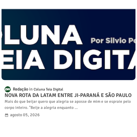
Redação
Coluna Teia Digital
NOVA ROTA DA LATAM ENTRE JI-PARANÁ E SÃO PAULO
Mais do que beijar quero que alegria se aposse de mim e se espraie pelo
corpo inteiro. "Beije a alegria enquanto …
agosto 05, 2026