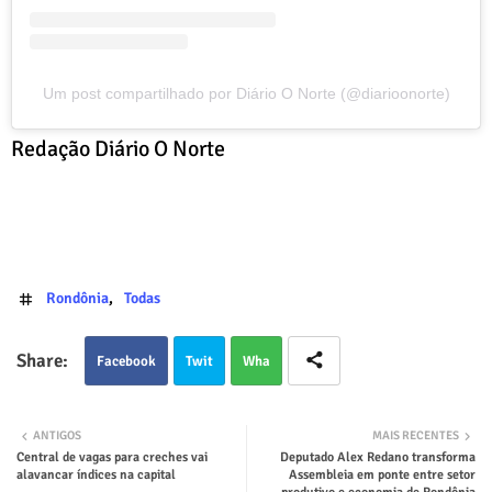
Um post compartilhado por Diário O Norte (@diarioonorte)
Redação Diário O Norte
Rondônia
Todas
Facebook
Twit
Wha
ter
tsap
ANTIGOS
MAIS RECENTES
Central de vagas para creches vai
Deputado Alex Redano transforma
p
alavancar índices na capital
Assembleia em ponte entre setor