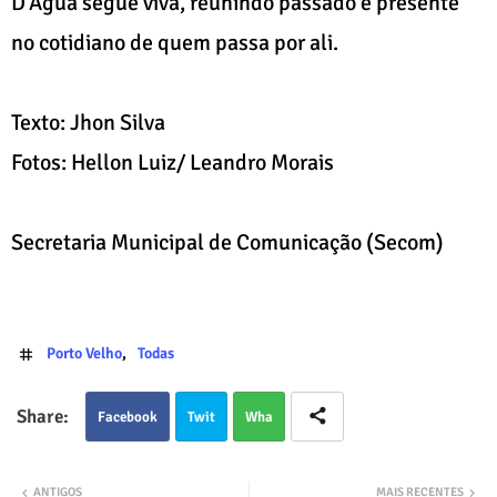
D’Água segue viva, reunindo passado e presente
no cotidiano de quem passa por ali.
Texto: Jhon Silva
Fotos: Hellon Luiz/ Leandro Morais
Secretaria Municipal de Comunicação (Secom)
Porto Velho
Todas
Facebook
Twit
Wha
ter
tsap
ANTIGOS
MAIS RECENTES