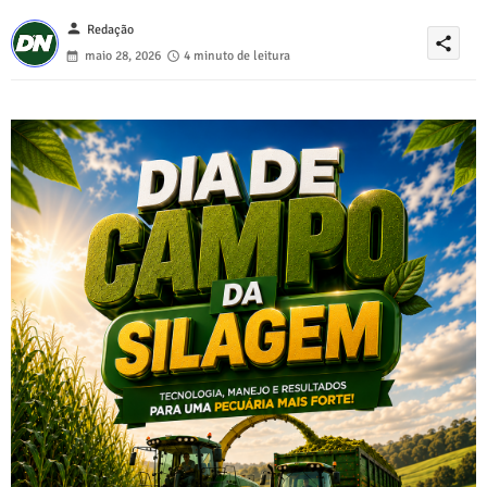
person
Redação
share
maio 28, 2026
4 minuto de leitura