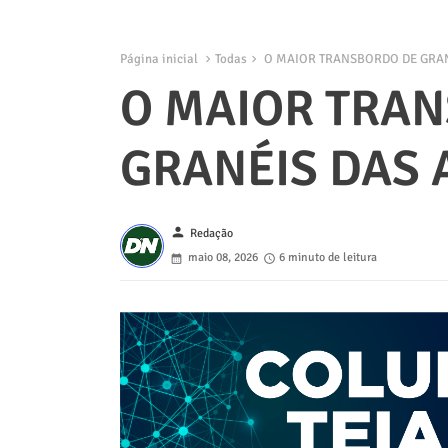
Página inicial
Todas
O MAIOR TRANSBORDO DE GRAN
O MAIOR TRA
GRANÉIS DAS 
person
Redação
maio 08, 2026
6 minuto de leitura