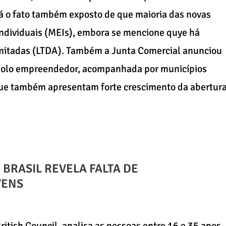
á o fato também exposto de que maioria das novas
dividuais (MEIs), embora se mencione quye há
imitadas (LTDA). Também a Junta Comercial anunciou
 polo empreendedor, acompanhada por municípios
que também apresentam forte crescimento da abertur
BRASIL REVELA FALTA DE
VENS
British Council, analisa as pessoas entre 16 e 35 anos,